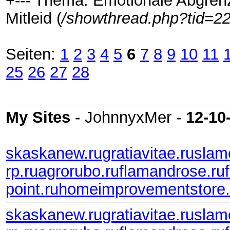
+--- Thema: Emotionale Abgrenz
Mitleid (
/showthread.php?tid=2
Seiten:
1
2
3
4
5
6
7
8
9
10
11
25
26
27
28
My Sites
- JohnnyxMer -
12-10
skaskanew.ru
gratiavitae.ru
slam
rp.ru
agrorubo.ru
flamandrose.ru
point.ru
homeimprovementstore.
skaskanew.ru
gratiavitae.ru
slam