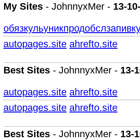
My Sites
- JohnnyxMer -
13-10
обяз
куль
уник
прод
обсл
запи
вк
autopages.site
ahrefto.site
Best Sites
- JohnnyxMer -
13-1
autopages.site
ahrefto.site
autopages.site
ahrefto.site
Best Sites
- JohnnyxMer -
13-1