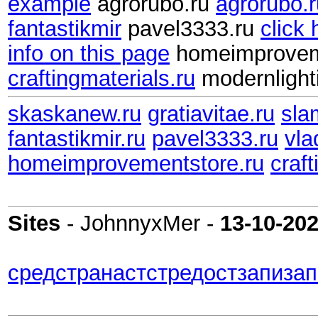
example
agrorubo.ru
agrorubo.r
fantastikmir
pavel3333.ru
click 
info on this page
homeimprovem
craftingmaterials.ru
modernlight
skaskanew.ru
gratiavitae.ru
sla
fantastikmir.ru
pavel3333.ru
vla
homeimprovementstore.ru
craft
Sites
- JohnnyxMer -
13-10-20
сред
стра
наст
стре
дост
запи
зап