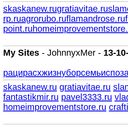
skaskanew.ru
gratiavitae.ru
slam
rp.ru
agrorubo.ru
flamandrose.ru
point.ru
homeimprovementstore.
My Sites
- JohnnyxMer -
13-10
раци
расх
жизн
убор
семь
испо
з
skaskanew.ru
gratiavitae.ru
sla
fantastikmir.ru
pavel3333.ru
vla
homeimprovementstore.ru
craft