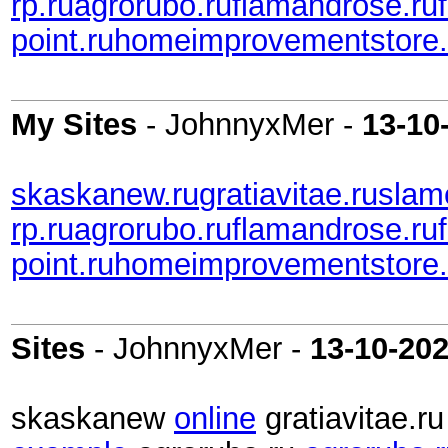
rp.ru
agrorubo.ru
flamandrose.ru
point.ru
homeimprovementstore.
My Sites
- JohnnyxMer -
13-10
skaskanew.ru
gratiavitae.ru
slam
rp.ru
agrorubo.ru
flamandrose.ru
point.ru
homeimprovementstore.
Sites
- JohnnyxMer -
13-10-20
skaskanew
online
gratiavitae.r