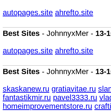
autopages.site
ahrefto.site
Best Sites
- JohnnyxMer -
13-1
autopages.site
ahrefto.site
Best Sites
- JohnnyxMer -
13-1
skaskanew.ru
gratiavitae.ru
sla
fantastikmir.ru
pavel3333.ru
vla
homeimprovementstore.ru
craft