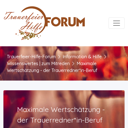
Toggl
Trauerfeier-Hilfe-Forum
Information & Hilfe
Wissenswertes | zum Mitreden
Maximale
Wertschätzung - der Trauerredner*in-Beruf
Maximale Wertschätzung -
der Trauerredner*in-Beruf